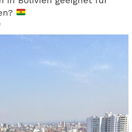
 in Bolivien geeignet für
ien?
2